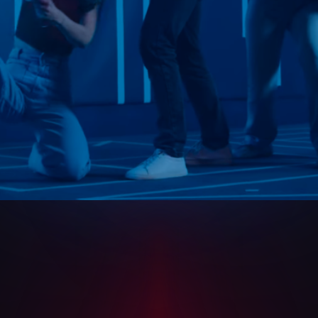
щества, попавшие в
Вы узнали о существовании этой базы и ст
ь небольшие
Получится ли у вас достигнуть цели, сохран
я взрывов и
вас.
в, оставшимся
и и радиации.