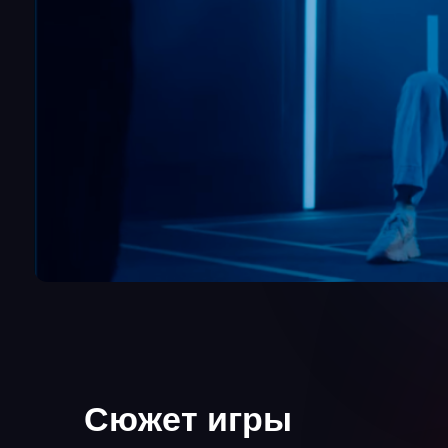
Сюжет игры
После ядерной войны наступил кризис человечества. Су
зону поражения, мутировали в кровожадных зомби. Лиш
разрозненные группы людей оказались вне зоны действи
спаслись. Большая часть из них погибла в лапах монстро
удалось добраться до военной базы, защищенной от зомб