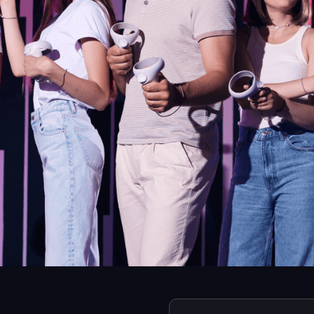
45 min
игра в виртуальной реальности
Рекомендуем приходить за 10−15 м
заполнить анкету и посмотреть об
играть, используя сменную обувь и