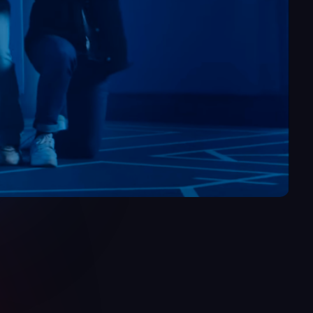
ремитесь до нее добраться.
ив разум и жизнь, зависит только от