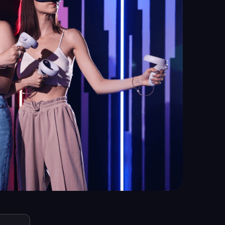
инут до начала сеанса, чтобы
учающее видео. На арене можно
ли в чистых носках.