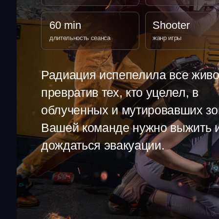
длительность сеанса
жанр игры
Радиация испепелила все живое,
превратив тех, кто уцелел, в
облученных и мутировавших зомби.
Вашей команде нужно выжить и
дождаться эвакуации.