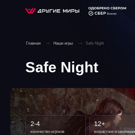
О НАС
Главная
Наши игры
Safe Night
Safe Night
2-4
12+
количество игроков
возрастное ограничение
60 min
Shooter