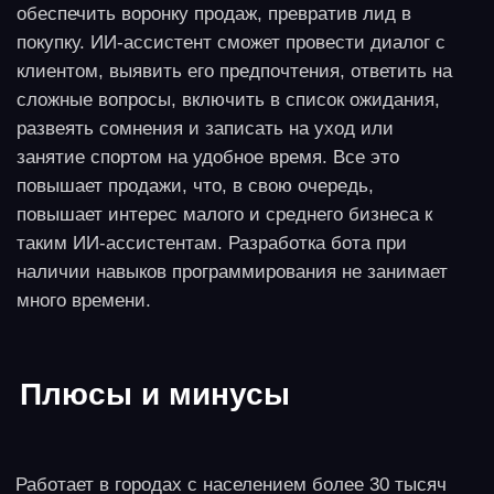
выручка от 100 тысяч в месяц.
Окупаемость
6-12 месяцев, быстрее при активном потоке
клиентов.
Описание идеи
Часто реализуемое решение, удобное своей
простотой. Бизнесмен заключает договор с
Wildberries, Ozon или Яндекс Маркет, открывает ПВЗ
и получает вознаграждение за оборот или
количество выданных заказов. Бизнес-процессы
понятны, а риски минимальны. Открытие пункта
выдачи заказов требует только подходящего
помещения и почти не занимает личного времени
предпринимателя. Такой бизнес может
существовать как второй или третий, обеспечивая
небольшой, но стабильный доход, за счет которого
могут финансироваться более рискованные, но
потенциально прибыльные стартапы.