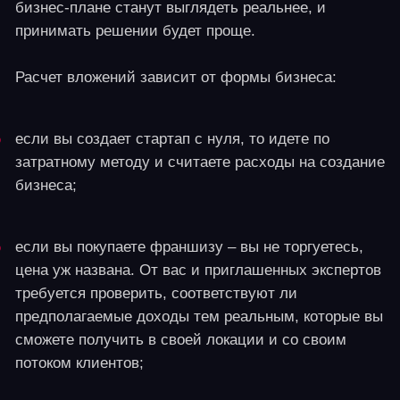
Инвестиции
Первоначальные инвестиции - 2,5 млн рублей
(зависит от конкретного проекта и площади клуба)
Прибыль
Маржинальность – 39 %
Окупаемость
от 8 месяцев
Описание идеи
«Другие Миры» — это франшиза арен виртуальной
реальности, где такой формат реализован на уровне
готовой бизнес-системы. Проект не требует
разработки с нуля: партнёр получает выстроенные
процессы запуска, проверенные сценарии работы и