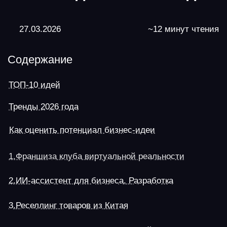
Тренды 2026 года
Как оценить потенциал бизнес-идеи
1.Франшиза клуба виртуальной реальности
2.ИИ-ассистент для бизнеса. Разработка
3.Реселлинг товаров из Китая
4.Пункт выдачи заказов маркетплейса
5.Фитнес-клуб
6.Экоклининг
7.Кофейня-островок в ТЦ
8.Внутренний туризм. Микротуры вых.дня
9.Пекарня + производство полуфабрикатов
10.Продажа автомобильных запчастей
Сводная таблица идей