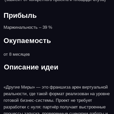
сложные вопросы, включить в список ожидания,
развеять сомнения и записать на уход или
занятие спортом на удобное время. Все это
повышает продажи, что, в свою очередь,
повышает интерес малого и среднего бизнеса к
таким ИИ-ассистентам. Разработка бота при
наличии навыков программирования не занимает
много времени.
Плюсы и минусы
Работает в городах с населением более 30 тысяч
человек и налаженным, развитым малым бизнесом.
Тогда формат ИИ-бота будет востребован, а
разработчику станет проще искать клиентов.
Небольшое время разработки стандартного бота
позволят брать много заказов. Минус – каждый бот
разрабатывается индивидуально и решает
довольно узкие задачи, поэтому тиражирование
продукта сложно или невозможно.