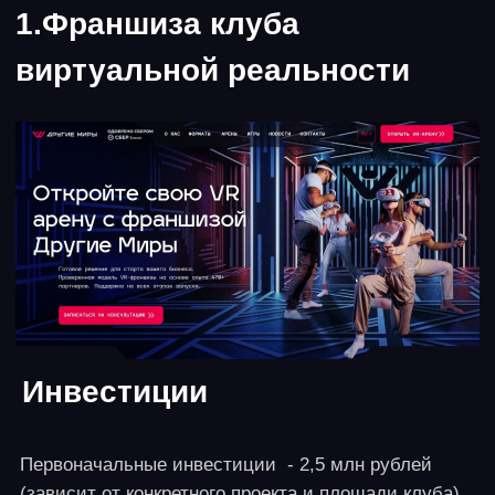
От 3 месяцев
Описание идеи
Самостоятельный проект, создание ИП не требуется,
можно работать на самозанятости или рассмотреть
как направление развития существующего ИТ-
бизнеса.
Формат реализации
Бизнес B2C нуждается в инструментах работы с
клиентами, и далеко не все малые предприятия
могут нанимать ассистентов. Но практически у
всех есть сайты и каналы в мессенджерах.
Обычные чат-боты не дают возможности
настроить оперативную коммуникацию и
обеспечить воронку продаж, превратив лид в
покупку. ИИ-ассистент сможет провести диалог с
клиентом, выявить его предпочтения, ответить на