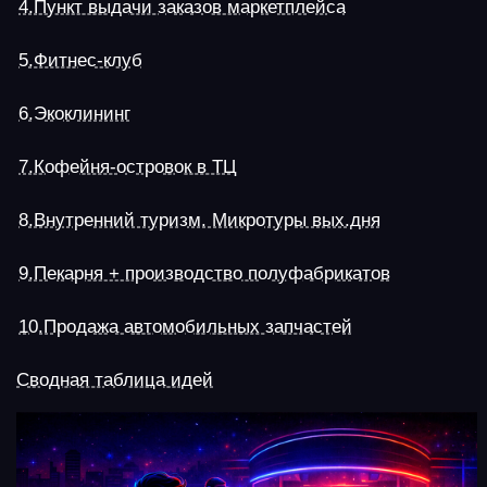
Предпринимательство – это захватывающий
процесс, и часто самым интересным становится
начать бизнес, войти в новую нишу и в короткие
сроки добиться успеха. Но здесь нужно хорошо
понимать тренды современного рынка и здраво
оценивать свои возможности. Есть несколько
вариантов для развития бизнеса. Можно взять
хорошую идею и идти с нуля, регистрируя
компанию или ИП и проходя все стадии создания
стартапа.
Можно рассмотреть новое направление для уже