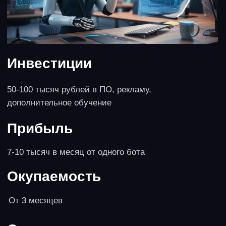
Формат реализации
Самостоятельно или с партнерами. Во втором
случае за счет дополнительного финансирования
возможна закупка больших партий товара и более
быстрая оборачиваемость.
Плюсы и минусы
Это бизнес, проверенный временем. Но риски
остаются, и большинство из них связано с
транспортом и с таможней. Задержка товара в
пути, на таможне может привести к тому, что
товары сезонного спроса или приобретенные
специально для участия в тендере утратят
актуальность. Для некоторых видов продукции
нужна сертификация. Приобретение товаров за
валюту вызывает зависимость от колебания курса
национальной валюты.
4. Пункт выдачи заказов