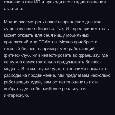
Нужно изучить рынок, общий и свой локальный,
чтобы понимать, что «пойдет» и какой проект
принесет прибыль на обозримом промежутке
времени, какие вложения перспективны. Стоит
также понять, какие продуктовые и
технологические тренды управляют поведением
потребителей сегодня:
локальность.
Растет интерес не просто к
отечественному производителю, а к соседу. Принято
покупать творог у знакомого фермера и делать
тюнинг авто у мастера на все руки из своего городка;
«умный дом».
Экономия времени вынуждает искать
помощников в быту;
ИИ как инструмент
широкого профиля, помощник в
покупках, обучении, стиле и многом другом;
экология.
Экологические продукты, материалы,
уборка. Очень емкая ниша, в которой уместится все
– от питомника саженцев для сада и парков до
экологичного клининга;