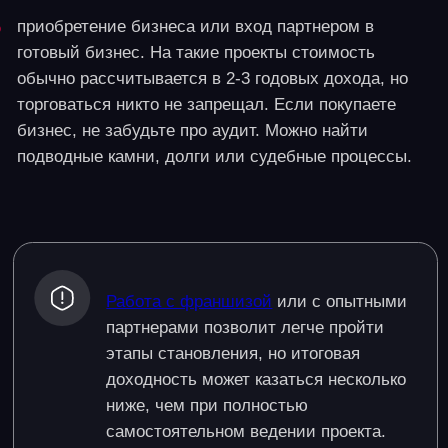
поддержку на всех этапах открытия. В рамках
франшизы предоставляются решения по
оборудованию, дизайн-проекту, операционным
процессам и маркетингу. Это позволяет быстрее
выйти на рынок и сосредоточиться на развитии
бизнеса в своём городе.
Плюсы и минусы
Из плюсов можно выделить: выстроенные процессы
запуска и операционной работы,
быстрый старт, поддержка на всех этапах (от
подбора помещения до открытия), широкая целевая
аудитория (дети, семьи, друзья, коллеги). Из
минусов: сложности с поиском подходящего
помещения, нужна стабильная техническая
инфраструктура (интернет, оборудование), а также
стартовые инвестиции выше, чем в некоторых
других нишах развлечений
2. ИИ-ассистент для бизнеса.