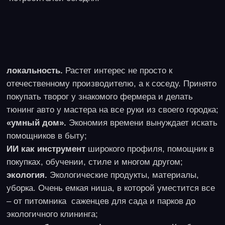
В любом областном центре существует
инфраструктура поддержки малого бизнеса.
Помимо общих советов и рекомендаций,
предпринимателю подскажут, как получить
субсидию и где взять кредит с пониженным
процентом. Помогут рассчитать бизнес-план и
включиться в региональную экосистему поддержки
стартапов. Этим инструментом оценки идеи
пренебрегать не стоит, как минимум цифры в
бизнес-плане станут выглядеть реальнее, и
принимать решении будет проще.
Расчет вложений зависит от формы бизнеса:
если вы создает стартап с нуля, то идете по
затратному методу и считаете расходы на создание
бизнеса;
если вы покупаете франшизу – вы не торгуетесь,
цена уж названа. От вас и приглашенных экспертов
требуется проверить, соответствуют ли
предполагаемые доходы тем реальным, которые вы