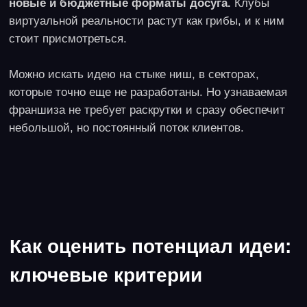
сможете получить в своей локации и со своим
потоком клиентов;
приобретение бизнеса или вход партнером в
готовый бизнес. На такие проекты стоимость
обычно рассчитывается в 2-3 годовых дохода, но
торговаться никто не запрещал. Если покупаете
бизнес, не забудьте про аудит. Можно найти
подводные камни, долги или судебные процессы.
Работа с франшизой
или с опытными
партнерами позволит легче пройти
этапы становления, но итоговая
доходность может казаться несколько
ниже, чем при полностью
самостоятельном ведении проекта.