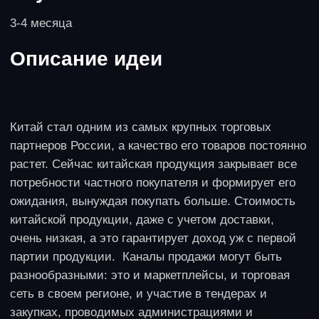
От 150 тысяч в месяц и выше.
Окупаемость
От 8 месяцев.
Описание идеи
Здоровье и привлекательный внешний вид – один
из доминирующих трендов нашего времени.
Фитнес-клубы, спорт-клубы в любых форматах
популярны, и индустрия прекрасного только
повышает интерес к ним. И мужчины, и женщины
мечтают о спортивном и привлекательном внешнем
виде и о хорошем здоровье. Фитнес-клубы
работают с любой аудиторией, стоимость одной
авторской тренировки может доходить до 507 тысяч
за академический час. Все это создает много
возможностей для создания, роста и развития
бизнеса.
Формат реализации