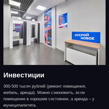
Описание идеи
Тренд на экологию актуален и в уборке. Экологичная
уборка с безопасными биоразлагаемыми
материалами для дома и офиса уже востребована в
Москве и крупных городах и малоизвестна в
небольших, что создает много возможностей. Здесь
есть потенциал развития, от популярного тренда на
аюрведу и нормализации атмосферы дома до
уборки в саду, совмещенной с ландшафтным
дизайном. Линейка продуктов может быть очень
длинной.
Формат реализации
Небольшой индивидуальный проект для ИП и
самозанятого при минимальных вложениях быстро
может развиться в бизнес с наемными
сотрудниками и партнерами, напрашивается
синергия с агентствами недвижимости и
прачечными.