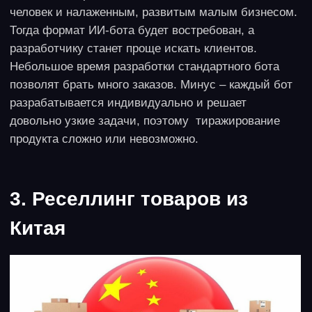
Формат реализации
Чаще самостоятельный, хотя если речь идет о сети
точек выдачи заказов в регионе, целесообразно
объединиться с партнерами, которые могут
предоставить помещение.
Плюсы и минусы
Основное преимущество – практически пассивный
доход, не требующий личного участия. Минусы –
зависимость от маркетплейсов, способных
инициативно изменить условия договоренностей.
Кроме того, нарушение условий договора, снижение
качества обслуживания приводит к штрафам со
стороны площадок, а это требует и осторожности
при наборе персонала. Также предприниматель
очень зависит от локации, ему нужен поток
клиентов, в спальном районе открывать
единственную точку выгоднее, чем в оживленном
центре. Проблемы могут создать конкуренты,
открывающие ПВЗ рядом, что дробит клиентов и