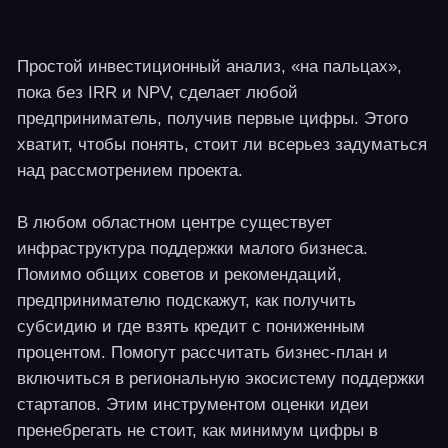
Список бизнес-идей
Предложенные идеи просты в реализации и могут
быть воплощены в жизнь как в столицах, так и в
небольшом населенном пункте. Они рассчитаны на
прямой контакт с потребителями, и практически
каждая может оказаться в сфере поддержки малого
бизнеса и дать возможность воспользоваться
субсидиями или иными преференциями.
1.Франшиза клуба
виртуальной реальности