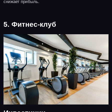
Плюсы и минусы
Основные риски связаны с колебаниями трафика
посетителей, как сезонными, так и в зависимости от
дней недели, особенно эти колебания видны на
примере крупных загородных ТЦ. Создает проблему
текучка персонала, а также колебания цен на кофе
на мировом рынке, посетители привыкают к
определенной ценовой политике и негативно
реагируют на колебания цен. Велика и конкуренция,
и успех зависит во многом от политики оператора
торгового центра, а он может предпочесть контракты
с крупными сетевыми проектами.
8. Внутренний туризм /
микротуры выходного дня