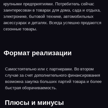
Можно приобрести проверенный готовый бизнес.
Часто это самое удобное и безопасное решение:
инвестор получает долгосрочную аренду,
подготовленное помещение, клиентов. Надежные
франшизы есть, но иногда они менее удобны за
счет требовательности к площади и оснащению
помещения. Фитнес-клубы часто создаются как
партнерские проекты, где партнером, к примеру,
может быть застройщик ЖК.
Плюсы и минусы
Это бизнес со стабильным доходом, почти без
сезонных колебаний. Но бизнес придется вести
самостоятельно, вручную. Очень многое зависит от
персонала, платежеспособные клиенты приходят на
хороших тренеров, а не просто в зал. Бизнес очень
зависим от репутации и требует внимания к
продвижению.
6. Экоклининг