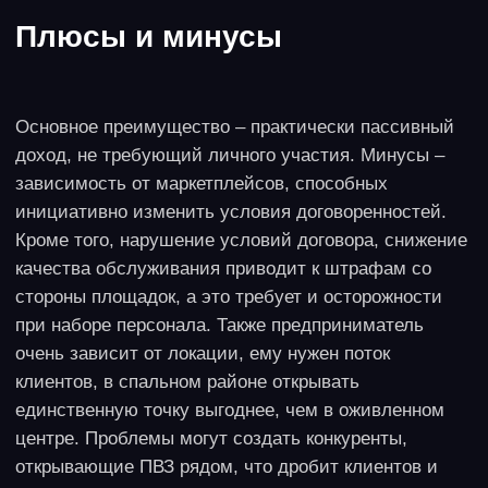
Описание идеи
Открытие небольшой кофейни на проходе
покупателей в торговых центрах – понятный, но
сложный бизнес. Необходимо хорошо разбираться
в рынке, поставщиках, уметь выбирать зерна кофе
и нанимать профессиональных бариста. Но это
бизнес достаточно доходный, особенно при
высокой скорости обслуживания и возможности
взять профессиональное оборудование в аренду у
производителя зерен. Профессионализму
персонала нужно уделять больше внимания, чем
дизайну, так как поток клиентов большой.
Формат реализации
Такие проекты чаще всего реализуются в формате
франшизы. С узнаваемым брендом охотнее
заключат договор операторы ТЦ, на знакомую
вывеску будут идти клиенты. Возможна и
коллаборация с производителем кофе
определенного сорта.