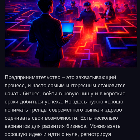
существующего бизнеса. Так, ИТ-предприниматель
может открыть для себя нишу мобильных
приложений или ТГ-ботов. Можно приобрести
готовый бизнес, например, уже работающий
фитнес-клуб, или инвестировать во франшизу, где
не нужно самостоятельно придумывать бизнес-
модель. В этом случае удастся значимо сократить
расходы на продвижение. Мы предлагаем несколько
работающих идей, вам остается оценить их и
выбрать для себя наиболее реальную и
интересную.
Тренды 2026 года: какой
бизнес нужен людям
Ожидания и интересы потребителя склонны
постоянно меняться, и удачные стартапы
прошлого года в этом могут не «выстрелить».