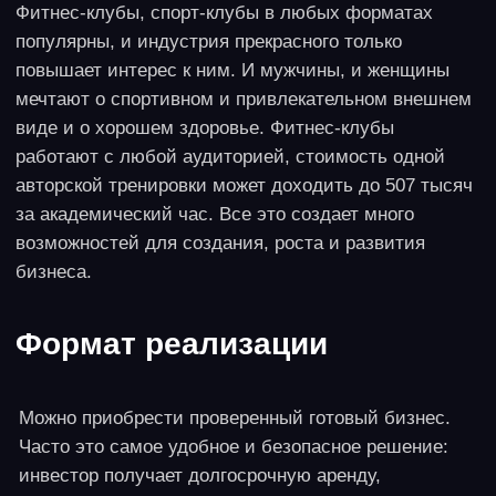
Описание идеи
Сокращение выездного туризма привело к
взрывному росту интереса к внутренним поездкам.
В этой нише можно найти множество возможностей,
от гостевых домов до организации туров выходного
дня. Второе направление можно рассматривать как
бизнес не только B2B, но и B2C: можно работать с
корпоративными заказчиками, добавлять авторские
экскурсии, мастер-классы и многое другое. Бизнес
не только интересен с точки зрения доходности,
возможности найти множество направлений для
кросс-продаж, но и имеет существенный потенциал
для развития.
Формат реализации
Самостоятельный проект или партнерство с уж
работающими турфирмами. Второй вариант
потребует инвестиций в основной капитал, но