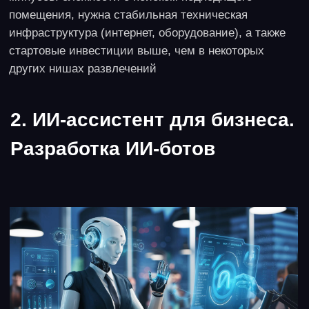
3-4 месяца
Описание идеи
Китай стал одним из самых крупных торговых
партнеров России, а качество его товаров постоянно
растет. Сейчас китайская продукция закрывает все
потребности частного покупателя и формирует его
ожидания, вынуждая покупать больше. Стоимость
китайской продукции, даже с учетом доставки,
очень низкая, а это гарантирует доход уж с первой
партии продукции. Каналы продажи могут быть
разнообразными: это и маркетплейсы, и торговая
сеть в своем регионе, и участие в тендерах и
закупках, проводимых администрациями и
крупными предприятиями. Потребитель сейчас
заинтересован в товарах для дома, сада и отдыха,
электронике, бытовой технике, автомобильных
аксессуарах и деталях. Всегда успешно продаются
сезонные товары.