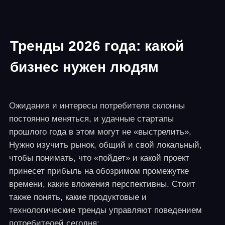
новые и бюджетные форматы досуга.
Клубы
виртуальной реальности растут как грибы, и к ним
стоит присмотреться.
Можно искать идею на стыке ниш, в секторах,
которые точно еще не разработаны. Но узнаваемая
франшиза не требует раскрутки и сразу обеспечит
небольшой, но постоянный поток клиентов.
Как оценить потенциал идеи:
ключевые критерии
Простой инвестиционный анализ, «на пальцах»,
пока без IRR и NPV, сделает любой
предприниматель, получив первые цифры. Этого
хватит, чтобы понять, стоит ли всерьез задуматься
над рассмотрением проекта.